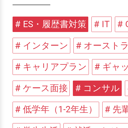
# ES・履歴書対策
# IT
#
# インターン
# オースト
# キャリアプラン
# ギャ
# ケース面接
# コンサル
# 低学年（1-2年生）
# 先