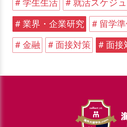
# 学生生活
# 就活スケジ
# 業界・企業研究
# 留学
# 金融
# 面接対策
# 面