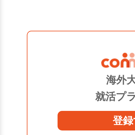
海外
就活プ
登録