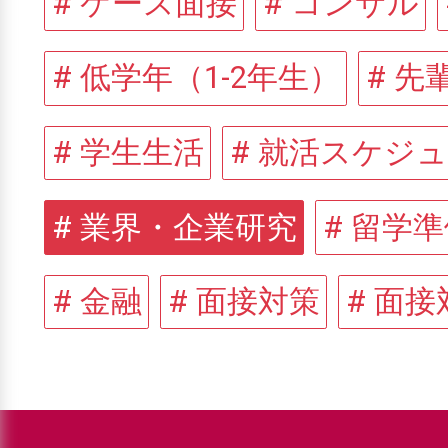
# ケース面接
# コンサル
# 低学年（1-2年生）
# 先
# 学生生活
# 就活スケジ
# 業界・企業研究
# 留学
# 金融
# 面接対策
# 面